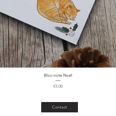
Quick View
Bloc-note Noël
Price
€5.00
Contact