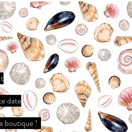
ût
te date
la boutique !