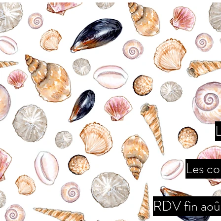
L
Les co
RDV fin août