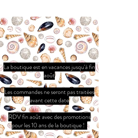
La boutique est en vacances jusqu'à fin
août
Les commandes ne seront pas traitées
avant cette date
RDV fin août avec des promotions
pour les 10 ans de la boutique !