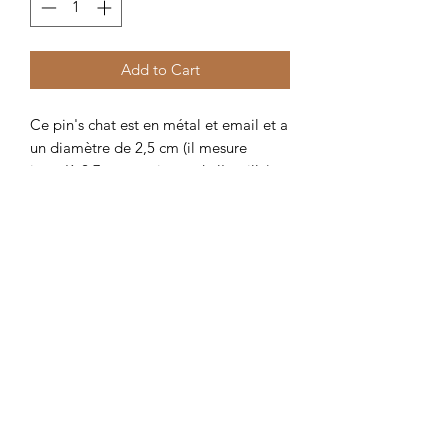
Add to Cart
Ce pin's chat est en métal et email et a
un diamètre de 2,5 cm (il mesure
jusqu'à 2,7 cm au niveau de l'oreille)
Related Products