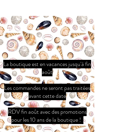
La boutique est en vacances jusqu'à fin
août
Les commandes ne seront pas traitées
avant cette date
RDV fin août avec des promotions
pour les 10 ans de la boutique !