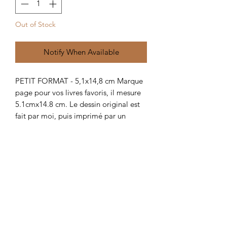
Out of Stock
Notify When Available
PETIT FORMAT - 5,1x14,8 cm Marque
page pour vos livres favoris, il mesure
5.1cmx14.8 cm. Le dessin original est
fait par moi, puis imprimé par un
professionnel sur un papier de 350
g/m².
Related Products