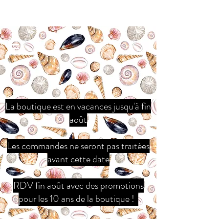
La boutique est en vacances jusqu'à fin
août
Les commandes ne seront pas traitées
avant cette date
RDV fin août avec des promotions
pour les 10 ans de la boutique !