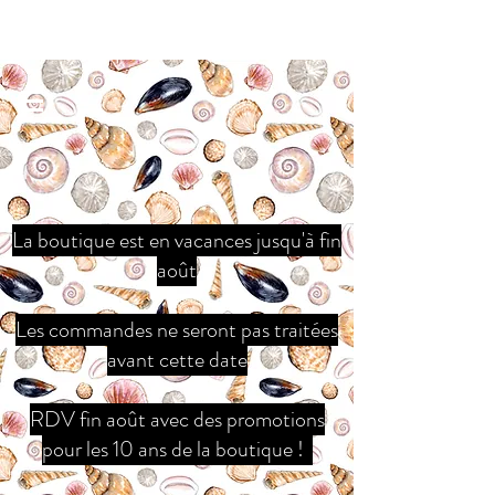
La boutique est en vacances jusqu'à fin
août
Les commandes ne seront pas traitées
avant cette date
RDV fin août avec des promotions
pour les 10 ans de la boutique !