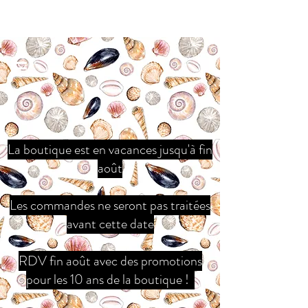
La boutique est en vacances jusqu'à fin
août
Les commandes ne seront pas traitées
avant cette date
RDV fin août avec des promotions
pour les 10 ans de la boutique !