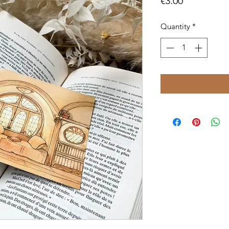
Price
€3.00
Quantity
*