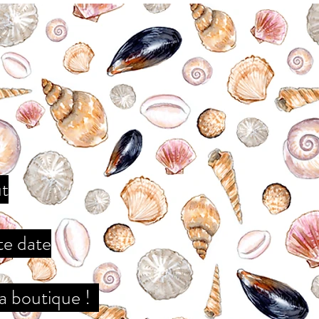
ût
te date
la boutique !