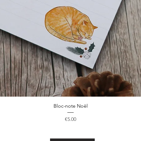
Quick View
Bloc-note Noël
Price
€5.00