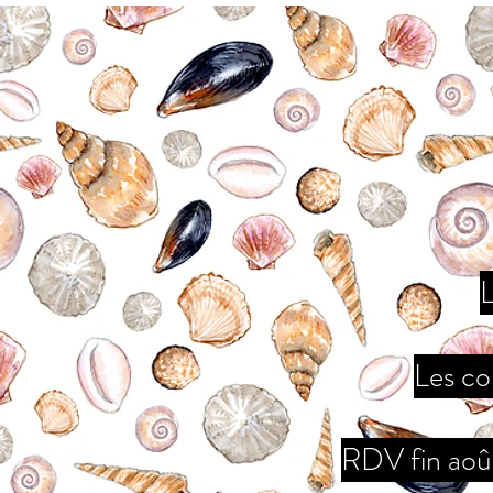
L
Les co
RDV fin août