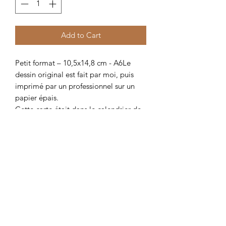
Add to Cart
Petit format – 10,5x14,8 cm - A6Le
dessin original est fait par moi, puis
imprimé par un professionnel sur un
papier épais.
Cette carte était dans le calendrier de
l’Avent 2023
Related Products