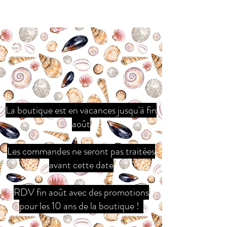
La boutique est en vacances jusqu'à fin
août
Les commandes ne seront pas traitées
avant cette date
RDV fin août avec des promotions
pour les 10 ans de la boutique !