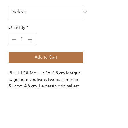
Quantity
*
Add to Cart
PETIT FORMAT - 5,1x14,8 cm Marque
page pour vos livres favoris, il mesure
5.1cmx14.8 cm. Le dessin original est
fait par moi, puis imprimé par un
professionnel sur un papier de 350
g/m².