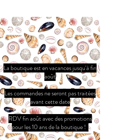
La boutique est en vacances jusqu'à fin
août
Les commandes ne seront pas traitées
avant cette date
RDV fin août avec des promotions
pour les 10 ans de la boutique !